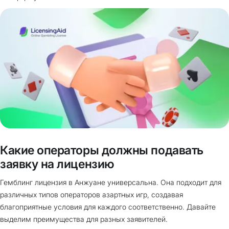
Какие операторы должны подавать
заявку на лицензию
Гемблинг лицензия в Анжуане универсальна. Она подходит для
различных типов операторов азартных игр, создавая
благоприятные условия для каждого соответственно. Давайте
выделим преимущества для разных заявителей.