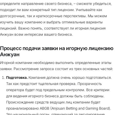
определите направление своего бизнеса, – сможете убедиться,
подходит ли вам конкретный тип лицензии. Учитывайте как
долгосрочные, так и краткосрочные перспективы. Мы можем
изучить вашу компанию и выбрать оптимальные варианты
лицензий. Важно понять, соответствует ли игорная лицензия
Анжуан всем интересам вашего бизнеса.
Процесс подачи заявки на игорную лицензию
Анжуан
Игорной компании необходимо выполнить определенные этапы
заявки. Рассмотрение запроса состоит из трех основных частей:
Подготовка.
Компания должна очень хорошо подготовиться.
Так как предстоит тщательная проверка. Прозрачность
оператора будет под предельным контролем. Все критерии
для ведения игорного бизнеса должны быть соблюдены.
Происхождение средств ведущих лиц компании будет
проанализировано ABGB (Anjouan Betting and Gaming Board).
Это национальный орган, отвечающий за регулирование