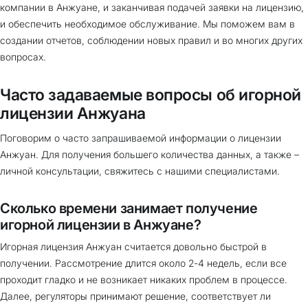
компании в Анжуане, и заканчивая подачей заявки на лицензию,
и обеспечить необходимое обслуживание. Мы поможем вам в
создании отчетов, соблюдении новых правил и во многих других
вопросах.
Часто задаваемые вопросы об игорной
лицензии Анжуана
Поговорим о часто запрашиваемой информации о лицензии
Анжуан. Для получения большего количества данных, а также –
личной консультации, свяжитесь с нашими специалистами.
Сколько времени занимает получение
игорной лицензии в Анжуане?
Игорная лицензия Анжуан считается довольно быстрой в
получении. Рассмотрение длится около 2-4 недель, если все
проходит гладко и не возникает никаких проблем в процессе.
Далее, регуляторы принимают решение, соответствует ли