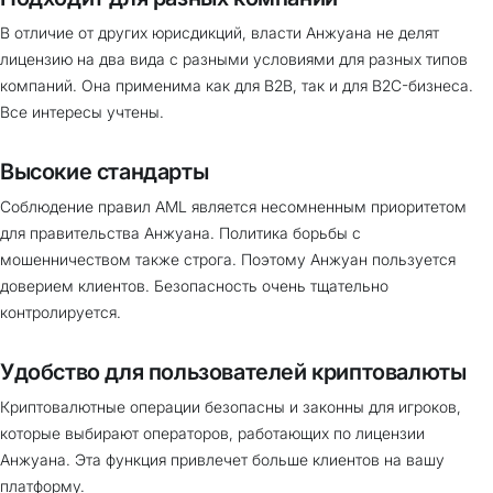
В отличие от других юрисдикций, власти Анжуана не делят
лицензию на два вида с разными условиями для разных типов
компаний. Она применима как для B2B, так и для B2C-бизнеса.
Все интересы учтены.
Высокие стандарты
Соблюдение правил AML является несомненным приоритетом
для правительства Анжуана. Политика борьбы с
мошенничеством также строга. Поэтому Анжуан пользуется
доверием клиентов. Безопасность очень тщательно
контролируется.
Удобство для пользователей криптовалюты
Криптовалютные операции безопасны и законны для игроков,
которые выбирают операторов, работающих по лицензии
Анжуана. Эта функция привлечет больше клиентов на вашу
платформу.