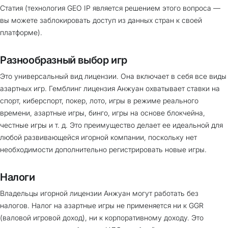
Статия (технология GEO IP является решением этого вопроса —
вы можете заблокировать доступ из данных стран к своей
платформе).
Разнообразный выбор игр
Это универсальный вид лицензии. Она включает в себя все виды
азартных игр. Гемблинг лицензия Анжуан охватывает ставки на
спорт, киберспорт, покер, лото, игры в режиме реального
времени, азартные игры, бинго, игры на основе блокчейна,
честные игры и т. д. Это преимущество делает ее идеальной для
любой развивающейся игорной компании, поскольку нет
необходимости дополнительно регистрировать новые игры.
Налоги
Владельцы игорной лицензии Анжуан могут работать без
налогов. Налог на азартные игры не применяется ни к GGR
(валовой игровой доход), ни к корпоративному доходу. Это