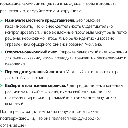
получение гемблинг лицензии в Анжуане. Чтобы выполнить
регистрацию, следуйте этим инструкциям:
Назначьте местного представителя.
Это поможет
гарантировать, что бизнес-деятельность будет тщательно
контролироваться, и все возможные проблемы могут быть легко
решены, необходимо, чтобы лицо было идентифицировано
Управлением офшорного финансирования Анжуана.
Откройте банковский счет.
Откройте банковский счет компании
для онлайн-казино, чтобы проводить транзакции бесперебойно и
безопасно.
Переведите уставный капитал.
Уставный капитал оператора
должен быть перемещен.
Выберите платежные сервисы.
Для предоставления клиентам
различных способов оплаты, нужно выбрать поставщика
платежных сервисов. Принимайте во внимание репутацию
компаний.
После регистрации компания получает сертификат,
подтверждающий, что она является международной
организацией.