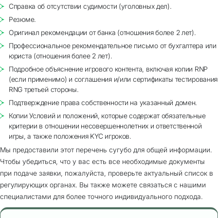
Справка об отсутствии судимости (уголовных дел).
Резюме.
Оригинал рекомендации от банка (отношения более 2 лет).
Профессиональное рекомендательное письмо от бухгалтера или
юриста (отношения более 2 лет).
Подробное объяснение игрового контента, включая копии RNP
(если применимо) и соглашения и/или сертификаты тестирования
RNG третьей стороны.
Подтверждение права собственности на указанный домен.
Копии Условий и положений, которые содержат обязательные
критерии в отношении несовершеннолетних и ответственной
игры, а также положения KYC игроков.
Мы предоставили этот перечень сугубо для общей информации.
Чтобы убедиться, что у вас есть все необходимые документы
при подаче заявки, пожалуйста, проверьте актуальный список в
регулирующих органах. Вы также можете связаться с нашими
специалистами для более точного индивидуального подхода.