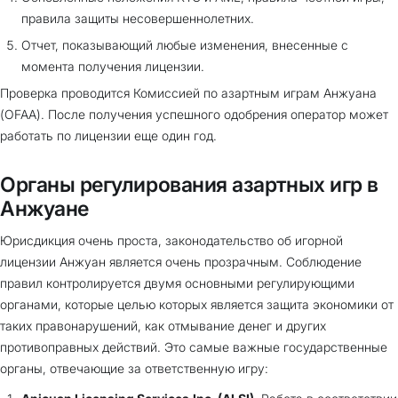
правила защиты несовершеннолетних.
Отчет, показывающий любые изменения, внесенные с
момента получения лицензии.
Проверка проводится Комиссией по азартным играм Анжуана
(OFAA). После получения успешного одобрения оператор может
работать по лицензии еще один год.
Органы регулирования азартных игр в
Анжуане
Юрисдикция очень проста, законодательство об игорной
лицензии Анжуан является очень прозрачным. Соблюдение
правил контролируется двумя основными регулирующими
органами, которые целью которых является защита экономики от
таких правонарушений, как отмывание денег и других
противоправных действий. Это самые важные государственные
органы, отвечающие за ответственную игру: