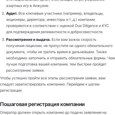
азартных игр в Анжуане.
Аудит.
Все ключевые участники (например, владельцы,
акционеры, директора, инвесторы и т. д.) компании
проверяются в соответствии с оценкой Due Diligence и KYC
для подтверждения релевантности и добросовестности.
Рассмотрение и выдача.
Если вам важна скорость
получения лицензии, не пропустите ни одного обязательного
документа, чтобы не тратить время в дальнейшем. Также
необходимо заполнить и отправить обязательные формы. Чем
лучше подготовка вашей компании, тем быстрее пройдет
рассмотрение заявки.
Чтобы успешно пройти все этапы рассмотрения заявки, вам
следует зарегистрировать компанию. Перейдем к шагам
регистрации.
Пошаговая регистрация компании
Оператор должен открыть компанию до подачи заявления на