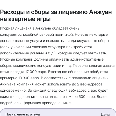
Расходы и сборы за лицензию Анжуан
на азартные игры
Игорная лицензия в Анжуане обладает очень
конкурентоспособной ценовой политикой. Но есть некоторые
дополнительные услуги и возможные индивидуальные сборы
(если у компании сложная структура или требуются
дополнительные домены и т. д.), которые следует учитывать.
Игорные компании должны оплачивать административные
сборы, юридические консультации и т. д. Первоначальная заявка
стоит порядка 17 000 евро. Ежегодное обновление обойдется
примерно 13 300 евро. В соответствии с правилами лицензии
Анжуана компания может использовать до 2 веб-адресов
одновременно. За каждый следующий веб-адрес с вас будет
взиматься дополнительная плата в размере 500 евро. Более
подробная информация приведена ниже.
Цена
Назначение платежа