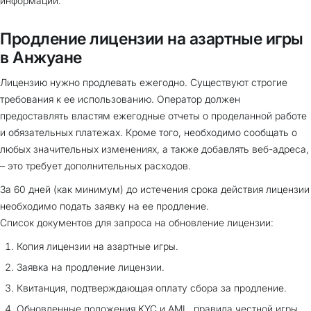
информации.
Продление лицензии на азартные игры
в Анжуане
Лицензию нужно продлевать ежегодно. Существуют строгие
требования к ее использованию. Оператор должен
предоставлять властям ежегодные отчеты о проделанной работе
и обязательных платежах. Кроме того, необходимо сообщать о
любых значительных изменениях, а также добавлять веб-адреса,
– это требует дополнительных расходов.
За 60 дней (как минимум) до истечения срока действия лицензии
необходимо подать заявку на ее продление.
Список документов для запроса на обновление лицензии:
Копия лицензии на азартные игры.
Заявка на продление лицензии.
Квитанция, подтверждающая оплату сбора за продление.
Обновленные положения KYC и AML, правила честной игры,