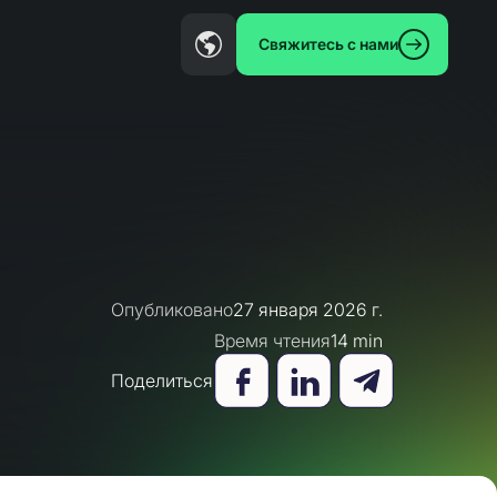
Свяжитесь с нами
Опубликовано
27 января 2026 г.
Время чтения
14 min
Поделиться: