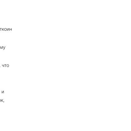
ткоин
ому
 что
 и
к,