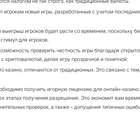
ся налогом не так строго, как традиционные валюты.
т игрокам новые игры, разработанные с учетом последних
о выигрыш игроков будет расти со временем, поскольку би
стимул для игроков.
озможность проверить честность игры благодаря открыт
о с криптовалютой, делая игру прозрачной и понятной.
о казино, отличаются от традиционных. Это связано с тем,
обходимо получить игорную лицензию для онлайн-казино.
х этапах получения разрешения. Это экономит вам время
нительных проверок, а также – допущения типичных ошибо