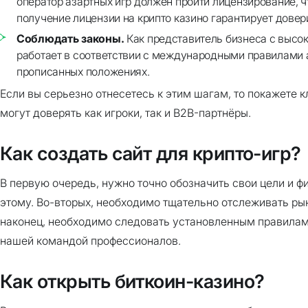
оператор азартных игр должен пройти лицензирование, ч
получение лицензии на крипто казино гарантирует довери
Соблюдать законы.
Как представитель бизнеса с высок
работает в соответствии с международными правилами а
прописанных положениях.
Если вы серьезно отнесетесь к этим шагам, то покажете 
могут доверять как игроки, так и B2B-партнёры.
Как создать сайт для крипто-игр?
В первую очередь, нужно точно обозначить свои цели и 
этому. Во-вторых, необходимо тщательно отслеживать рыно
наконец, необходимо следовать установленным правилам и
нашей командой профессионалов.
Как открыть биткоин-казино?