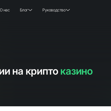
О нас
Блог
Руководство
ии на крипто
казино