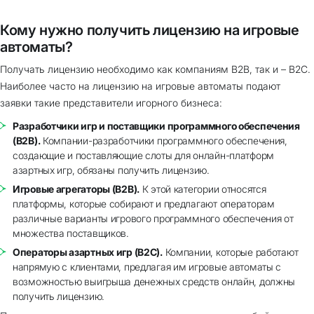
Кому нужно получить лицензию на игровые
автоматы?
Получать лицензию необходимо как компаниям B2B, так и – B2C.
Наиболее часто на лицензию на игровые автоматы подают
заявки такие представители игорного бизнеса:
Разработчики игр и поставщики программного обеспечения
(B2B).
Компании-разработчики программного обеспечения,
создающие и поставляющие слоты для онлайн-платформ
азартных игр, обязаны получить лицензию.
Игровые агрегаторы (B2B).
К этой категории относятся
платформы, которые собирают и предлагают операторам
различные варианты игрового программного обеспечения от
множества поставщиков.
Операторы азартных игр (B2C).
Компании, которые работают
напрямую с клиентами, предлагая им игровые автоматы с
возможностью выигрыша денежных средств онлайн, должны
получить лицензию.