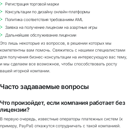
Регистрация торговой марки
Консультации по дизайну онлайн-платформы
Политика соответствия требованиям AML
Заявка на получение лицензии на азартные игры
Дальнейшее обслуживание лицензии
Это лишь некоторые из вопросов, в решении которых мы
компетентны вам помочь. Свяжитесь с нашими специалистами
для получения бизнес-консультации на интересующую вас тему,
и мы сделаем все возможное, чтобы способствовать росту
вашей игорной компании.
Часто задаваемые вопросы
Что произойдет, если компания работает без
лицензии?
В первую очередь, известные операторы платежных систем (к
примеру, PayPal) откажутся сотрудничать с такой компанией.