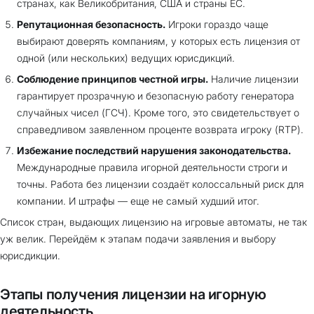
странах, как Великобритания, США и страны ЕС.
Репутационная безопасность.
Игроки гораздо чаще
выбирают доверять компаниям, у которых есть лицензия от
одной (или нескольких) ведущих юрисдикций.
Соблюдение принципов честной игры.
Наличие лицензии
гарантирует прозрачную и безопасную работу генератора
случайных чисел (ГСЧ). Кроме того, это свидетельствует о
справедливом заявленном проценте возврата игроку (RTP).
Избежание последствий нарушения законодательства.
Международные правила игорной деятельности строги и
точны. Работа без лицензии создаёт колоссальный риск для
компании. И штрафы — еще не самый худший итог.
Список стран, выдающих лицензию на игровые автоматы, не так
уж велик. Перейдём к этапам подачи заявления и выбору
юрисдикции.
Этапы получения лицензии на игорную
деятельность