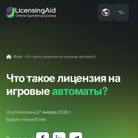
Услуги
Юрисдикции
Блог
Что такое лицензия на игровые автоматы?
О нас
Что такое лицензия на
Блог
игровые
автоматы?
Руководство
Опубликовано
27 января 2026 г.
Время чтения
11 min