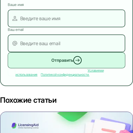
Ваше имя
Ваш email
Отправить
Нажимая на кнопку, вы соглашаетесь с нашими
Условиями
использования
и
Политикой конфиденциальности.
Похожие статьи