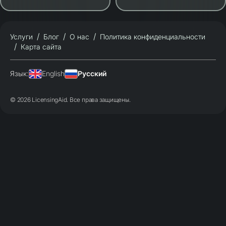
Услуги
Блог
О нас
Политика конфиденциальности
Карта сайта
Язык:
English
Русский
© 2026 LicensingAid. Все права защищены.