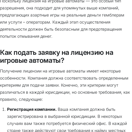
Поскольку лицензия на игровые автоматы — это особый тип
разрешения, она подходит для упомянутых выше компаний,
предлагающих азартные игры на реальные деньги гемблерам
или услуги – операторам. Каждый этап осуществления
деятельности должен быть безопасным для предотвращения
попыток отмывания денег.
Как подать заявку на лицензию на
игровые автоматы?
Получение лицензии на игровые автоматы имеет некоторые
особенности. Компания должна соответствовать определенным
критериям для подачи заявки. Конечно, эти критерии могут
различаться в каждой юрисдикции, но основные требования, как
правило, следующие:
Регистрация компании.
Ваша компания должна быть
зарегистрирована в выбранной юрисдикции. В некоторых
случаях вам также потребуется физический офис. В каждой
стране также действуют свои требования к найму местных