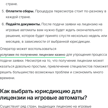
стране.
Оплатите сборы.
Процедура пересмотра стоит по-разному в
каждой стране.
Подайте документы.
После подачи заявки на лицензию на
игровые автоматы вам нужно будет ждать окончательного
решения, которое будет принято спустя несколько недель или
месяцев, в зависимости от выбранной юрисдикции.
Оператор может воспользоваться
для упрощения процесса
услугами по получению лицензии казино
подачи заявки. Несмотря на то, что получение лицензии может
казаться довольно простым, привлечение специалистов поможет
решить большинство возможных проблем и сэкономить много
времени.
Как выбрать юрисдикцию для
лицензии на игровые автоматы?
Существует ряд стран, выдающих лицензию на игровые