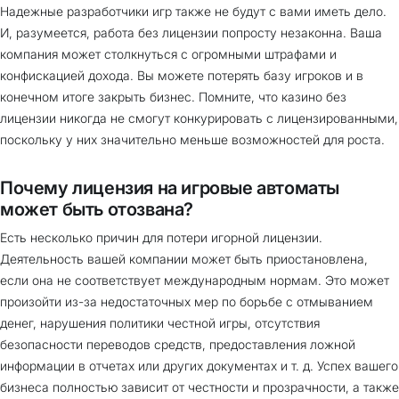
Надежные разработчики игр также не будут с вами иметь дело.
И, разумеется, работа без лицензии попросту незаконна. Ваша
компания может столкнуться с огромными штрафами и
конфискацией дохода. Вы можете потерять базу игроков и в
конечном итоге закрыть бизнес. Помните, что казино без
лицензии никогда не смогут конкурировать с лицензированными,
поскольку у них значительно меньше возможностей для роста.
Почему лицензия на игровые автоматы
может быть отозвана?
Есть несколько причин для потери игорной лицензии.
Деятельность вашей компании может быть приостановлена,
если она не соответствует международным нормам. Это может
произойти из-за недостаточных мер по борьбе с отмыванием
денег, нарушения политики честной игры, отсутствия
безопасности переводов средств, предоставления ложной
информации в отчетах или других документах и ​​т. д. Успех вашего
бизнеса полностью зависит от честности и прозрачности, а также