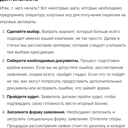
Итак, с чего начать? Вот некоторые шаги, которые необходимо
предпринять оператору азартных игр для получения лицензии на
игровые автоматы:
Сделайте выбор.
Выбрать вариант, который больше всего
подходит именно вашей компании, не так просто. Далее в
статье мы рассмотрим критерии, которые следует учитывать
при выборе юрисдикции.
Соберите необходимые документы.
Процесс подготовки
крайне важен. Если вы не допустите ошибок, рассмотрение
заявления, скорее всего, пройдёт гладко. Если что-то пойдёт
не так, вас могут попросить предоставить дополнительные
документы или исправить ошибки, что займёт время.
Пройдите аудит.
Заявитель должен пройти аудит, чтобы
подтвердить свою готовность вести игорный бизнес.
Заполните форму заявления.
Необходимо заполнить и
загрузить специальную форму заявления. Оплатите сборы.
Процедура рассмотрения заявки стоит по-разному в каждой